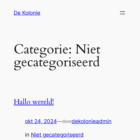
Ga
De Kolonie
naar
de
inhoud
Categorie:
Niet
gecategoriseerd
Hallo wereld!
okt 24, 2024
—
dekolonieadmin
door
in
Niet gecategoriseerd